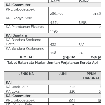
41
.
955
16
.
810
KAI Commuter
KRL Jabode
ta
bek
286
.
755
213
.
621
KRL Yogya
-Solo
4.
278
1
.
896
KA
Pram
banan
Eks
pres
753
1.195
KAI Bandara
KA Bandara S
oekarno-
H
atta
4
33
177
KA Bandara K
uala
n
amu
398
243
JUMLAH
365.810
246.909
Tabel Rata-rata Harian Jumlah Perjalanan Kereta Api
JENIS KA
JUNI
PPKM
DARURAT
KAI
KA J
arak
J
auh
122
68
KA Lokal
226
153
KAI Commuter
KRL Jabode
ta
bek
994
956
KRL Yogya
-Solo
20
20