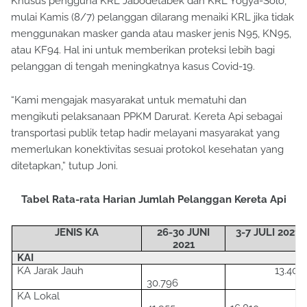
Khusus pengguna KRL Jabodetabek dan KRL Yogya-Solo,
mulai Kamis (8/7) pelanggan dilarang menaiki KRL jika tidak
menggunakan masker ganda atau masker jenis N95, KN95,
atau KF94. Hal ini untuk memberikan proteksi lebih bagi
pelanggan di tengah meningkatnya kasus Covid-19.
“Kami mengajak masyarakat untuk mematuhi dan
mengikuti pelaksanaan PPKM Darurat. Kereta Api sebagai
transportasi publik tetap hadir melayani masyarakat yang
memerlukan konektivitas sesuai protokol kesehatan yang
ditetapkan,” tutup Joni.
Tabel Rata-rata Harian Jumlah Pelanggan Kereta Api
JENIS KA
26-
30
JUNI
3-7 JULI 2021
2021
KAI
KA J
arak
J
auh
13
.
409
30
.
796
KA Lokal