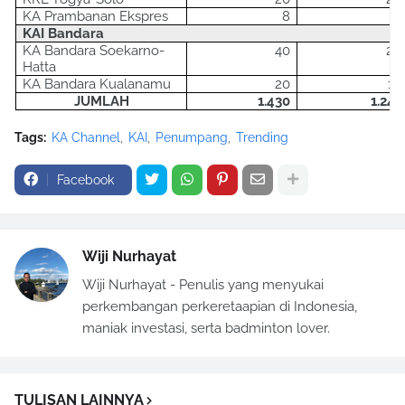
KA
Pram
banan
Eks
pres
8
8
KAI Bandara
KA Bandara S
oekarno-
40
20
H
atta
KA Bandara K
uala
n
amu
20
16
JUMLAH
1.430
1.241
Tags:
KA Channel
KAI
Penumpang
Trending
Facebook
Wiji Nurhayat
Wiji Nurhayat - Penulis yang menyukai
perkembangan perkeretaapian di Indonesia,
maniak investasi, serta badminton lover.
TULISAN LAINNYA